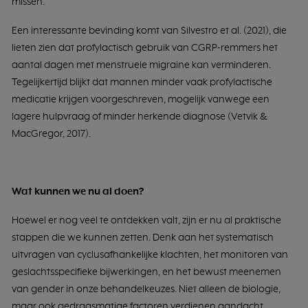
missen.
Een interessante bevinding komt van Silvestro et al. (2021), die
lieten zien dat profylactisch gebruik van CGRP-remmers het
aantal dagen met menstruele migraine kan verminderen.
Tegelijkertijd blijkt dat mannen minder vaak profylactische
medicatie krijgen voorgeschreven, mogelijk vanwege een
lagere hulpvraag of minder herkende diagnose (Vetvik &
MacGregor, 2017).
Wat kunnen we nu al doen?
Hoewel er nog veel te ontdekken valt, zijn er nu al praktische
stappen die we kunnen zetten. Denk aan het systematisch
uitvragen van cyclusafhankelijke klachten, het monitoren van
geslachtsspecifieke bijwerkingen, en het bewust meenemen
van gender in onze behandelkeuzes. Niet alleen de biologie,
maar ook gedragsmatige factoren verdienen aandacht.