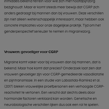
inmiddels bekend terrein voor wie zich met hoofdpijnzorg
bezighoudt. Maar er komt steeds meer bewijs dat CGRP zich
anders gedraagt bij mannen dan bij vrouwen. Deze verschillen
zijn niet alleen wetenschappelijk interessant, maar hebben ook
concrete implicaties voor onze dagelijkse praktijk. Tijd om het
genderperspectief serieuzer te nemen in migrainezorg.
Vrouwen: gevoeliger voor CGRP
Migraine komt vaker voor bij vrouwen dan bij mannen, dat is
bekend. Maar hoe komt dat precies? Onderzoek laat zien dat
vrouwen gevoeliger zijn voor CGRP-gemedieerde vasodilatatie
en pijntransmissie. In een studie van Labastida-Ramírez et al.
(2017) bleken vrouwelijke proefpersonen een verhoogde CGRP-
reactiviteit te vertonen. Een verschil dat slechts deels door
hormonale factoren verklaard kan worden. Genetische en
neurobiologische verschillen lijken dus ook een rol te spelen.