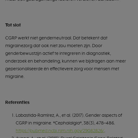
Tot slot
CGRP werkt niet genderneutraal. Dat betekent dat
migrainezorg dat ook niet zou moeten zijn. Door
genderbewustzijn actief te integreren in diagnostiek,
onderzoek en behandeling, kunnen we bijdragen aan meer
gepersonaliseerde én effectievere zorg voor mensen met
migraine.
Referenties
Labastida-Ramírez, A., et al. (2017). Gender aspects of
CGRP in migraine. *Cephalalgia*, 38(3), 478–486.
https://pubmed.ncbi.nlm.nih.gov/29082826/
.