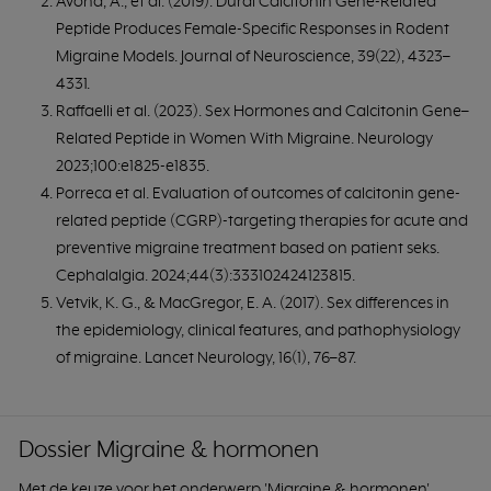
Avona, A., et al. (2019). Dural Calcitonin Gene-Related
Peptide Produces Female-Specific Responses in Rodent
Migraine Models. Journal of Neuroscience, 39(22), 4323–
4331.
Raffaelli et al. (2023). Sex Hormones and Calcitonin Gene–
Related Peptide in Women With Migraine. Neurology
2023;100:e1825-e1835.
Porreca et al. Evaluation of outcomes of calcitonin gene-
related peptide (CGRP)-targeting therapies for acute and
preventive migraine treatment based on patient seks.
Cephalalgia. 2024;44(3):333102424123815.
Vetvik, K. G., & MacGregor, E. A. (2017). Sex differences in
the epidemiology, clinical features, and pathophysiology
of migraine. Lancet Neurology, 16(1), 76–87.
Dossier Migraine & hormonen
Met de keuze voor het onderwerp 'Migraine & hormonen'