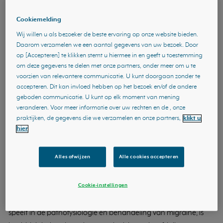
uitmaakt
Geplaatst op 08-09-2025, 09:00
| Gemiddelde leestijd: 1m 53s
Cookiemelding
Wij willen u als bezoeker de beste ervaring op onze website bieden.
Daarom verzamelen we een aantal gegevens van uw bezoek. Door
op [Accepteren] te klikken stemt u hiermee in en geeft u toestemming
om deze gegevens te delen met onze partners, onder meer om u te
voorzien van relevantere communicatie. U kunt doorgaan zonder te
accepteren. Dit kan invloed hebben op het bezoek en/of de andere
CGRP werkt niet
geboden communicatie. U kunt op elk moment van mening
veranderen. Voor meer informatie over uw rechten en de , onze
genderneutraal. Dat betekent
praktijken, de gegevens die we verzamelen en onze partners,
klikt u
dat migrainezorg dat ook niet
hier
zou moeten zijn.
Alles afwijzen
Alle cookies accepteren
Cookie-instellingen
Dat CGRP (calcitonin gene-related peptide) een sleutelrol
speelt in de pathofysiologie én behandeling van migraine, is