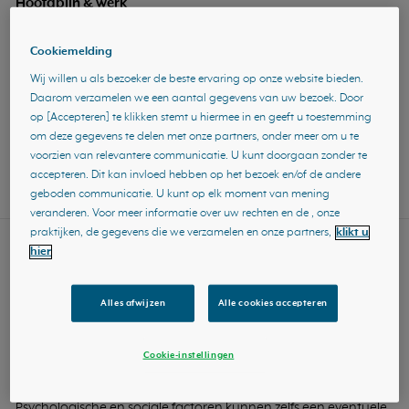
Hoofdpijn & werk
In deze video leer je o.a. het volgende:
Cookiemelding
- Hoe kun je omgaan met hoofdpijn bij werk?
- Waar kun je met je vragen terecht?
Wij willen u als bezoeker de beste ervaring op onze website bieden.
Daarom verzamelen we een aantal gegevens van uw bezoek. Door
- Wie kan je hulp bieden?
op [Accepteren] te klikken stemt u hiermee in en geeft u toestemming
- Wat kan de patiëntenvereniging Hoofdpijnnet voor je doen?
om deze gegevens te delen met onze partners, onder meer om u te
voorzien van relevantere communicatie. U kunt doorgaan zonder te
accepteren. Dit kan invloed hebben op het bezoek en/of de andere
Open artikel
geboden communicatie. U kunt op elk moment van mening
veranderen. Voor meer informatie over uw rechten en de , onze
praktijken, de gegevens die we verzamelen en onze partners,
klikt u
Artikel
hier
Door
Suzanne Geerts, Janneke Poelen en Mieke Heitkamp
Alles afwijzen
Alle cookies accepteren
Canisius Wilhelmina Ziekenhuis, Nijmegen
Cookie-instellingen
Het biopsychosociaal model, een ondergeschoven kindje
binnen de hoofdpijnzorg?
Psychologische en sociale factoren kunnen zelfs een eventuele