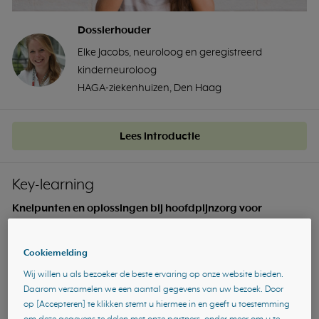
Dossierhouder
Elke Jacobs, neuroloog en geregistreerd
kinderneuroloog
HAGA-ziekenhuizen, Den Haag
Lees introductie
Key-learning
Knelpunten en oplossingen bij hoofdpijnzorg voor
kinderen
Na het doornemen van deze key-learning heb je meer inzicht
Cookiemelding
gekregen in de belangrijkste red flags.
Wij willen u als bezoeker de beste ervaring op onze website bieden.
Daarom verzamelen we een aantal gegevens van uw bezoek. Door
op [Accepteren] te klikken stemt u hiermee in en geeft u toestemming
Start key-learning