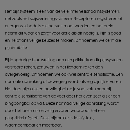
Het pijnsysteem is één van de vele interne lichaamssystemen,
net zoals het spijsverteringssysteem. Receptoren registreren of
er ergens schade is die herstelt moet worden en het brein
neemt dit waar en zorgt voor actie als dit nodig is. Pijn is goed
en helpt ons veilige keuzes te maken. Dit noemen we centrale
pijninhibitie.
Bij langdurige blootstelling aan een prikkel kan dit pijnsysteem
verstoord raken, zenuwen in het lichaam raken dan
overgevoelig. Dit noemen we ook wel centrale sensitisatie. Een
normale aanraking of beweging wordt als erg pijnlijk ervaren.
Het doet pijn als een bowlingbal op je voet valt, maar bij
centrale sensitisatie van de voet doet het even zeer als er een
pingpongbal op valt. Deze normaal veilige aanraking wordt
door het brein als onveilig ervaren waardoor het een
pijnprikkel afgeeft. Deze pijnprikkel is iets fysieks,
waarneembaar en meetbaar.