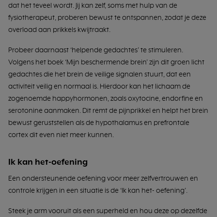
dat het teveel wordt. Jij kan zelf, soms met hulp van de
fysiotherapeut, proberen bewust te ontspannen, zodat je deze
overload aan prikkels kwijtraakt.
Probeer daarnaast ‘helpende gedachtes’ te stimuleren.
Volgens het boek ‘Mijn beschermende brein’ zijn dit groen licht
gedachtes die het brein de veilige signalen stuurt, dat een
activiteit veilig en normaal is. Hierdoor kan het lichaam de
zogenoemde happyhormonen, zoals oxytocine, endorfine en
serotonine aanmaken. Dit remt de pijnprikkel en helpt het brein
bewust geruststellen als de hypothalamus en prefrontale
cortex dit even niet meer kunnen.
Ik kan het-oefening
Een ondersteunende oefening voor meer zelfvertrouwen en
controle krijgen in een situatie is de ‘Ik kan het- oefening’.
Steek je arm vooruit als een superheld en hou deze op dezelfde