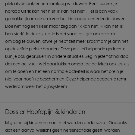
plek als de dokter hem omlaag wil duwen. Eerst spreek je
hardop uit ‘ik kan het niet, ik kan het niet’. Het is dan vaak
gemakkelijk om de arm van het kind naar beneden te duwen.
Doe het nog een keer, maar zeg dan ‘ik kan het, ik kan het, ik
ben sterk’. In deze situatie is het vaak lastiger om de arm
omlaag te duwen, ofwel je hebt zelf meer kracht om je arm het
op dezelfde plek te houden. Deze positief helpende gedachte
kun je ook gebruiken in andere situaties. Zeg in jezelf of hardop
dat een activiteit wél gaat lukken omdat de activiteit ook leuk is
om te doen en het een normale activiteit is waar het brein je
niet voor hoeft te beschermen. Deze helpende gedachte remt
wederom weer het pijnsysteem.
Dossier Hoofdpijn & kinderen
Migraine bij kinderen moet niet worden onderschat. Ondanks
dat een aanval wellicht geen hersenschade geeft, worden