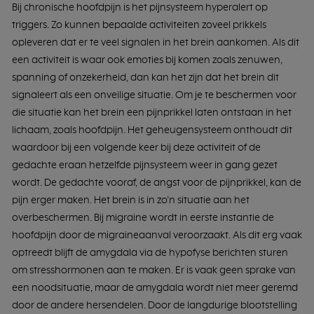
Bij chronische hoofdpijn is het pijnsysteem hyperalert op
triggers. Zo kunnen bepaalde activiteiten zoveel prikkels
opleveren dat er te veel signalen in het brein aankomen. Als dit
een activiteit is waar ook emoties bij komen zoals zenuwen,
spanning of onzekerheid, dan kan het zijn dat het brein dit
signaleert als een onveilige situatie. Om je te beschermen voor
die situatie kan het brein een pijnprikkel laten ontstaan in het
lichaam, zoals hoofdpijn. Het geheugensysteem onthoudt dit
waardoor bij een volgende keer bij deze activiteit of de
gedachte eraan hetzelfde pijnsysteem weer in gang gezet
wordt. De gedachte vooraf, de angst voor de pijnprikkel, kan de
pijn erger maken. Het brein is in zo’n situatie aan het
overbeschermen. Bij migraine wordt in eerste instantie de
hoofdpijn door de migraineaanval veroorzaakt. Als dit erg vaak
optreedt blijft de amygdala via de hypofyse berichten sturen
om stresshormonen aan te maken. Er is vaak geen sprake van
een noodsituatie, maar de amygdala wordt niet meer geremd
door de andere hersendelen. Door de langdurige blootstelling