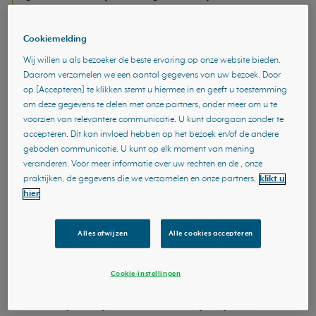
verbeteren. In dit unieke behandelingsmodel staat 'Mijn
beschermende brein’ centraal als instrument dat zowel de
Cookiemelding
medische als praktische aspecten van de zorg omvatten.
Wij willen u als bezoeker de beste ervaring op onze website bieden.
Daarom verzamelen we een aantal gegevens van uw bezoek. Door
Deze geïntegreerde aanpak erkent de complexiteit van
op [Accepteren] te klikken stemt u hiermee in en geeft u toestemming
migraine bij kinderen en onderstreept het belang van het
om deze gegevens te delen met onze partners, onder meer om u te
betrekken van verschillende disciplines om effectieve
voorzien van relevantere communicatie. U kunt doorgaan zonder te
accepteren. Dit kan invloed hebben op het bezoek en/of de andere
resultaten te bereiken. Elke gelooft dat deze collaboratieve
geboden communicatie. U kunt op elk moment van mening
benadering niet alleen de symptomen van migraine
veranderen. Voor meer informatie over uw rechten en de , onze
aanpakt, maar ook het kind de tools biedt om een
praktijken, de gegevens die we verzamelen en onze partners,
klikt u
gezondere levensstijl te omarmen, waardoor de impact van
hier
migraine op lange termijn wordt verminderd.
Alles afwijzen
Alle cookies accepteren
In onderstaand artikel zijn teksten en afbeeldingen uit ‘Mijn
beschermende brein’ gebruikt, natuurlijk met toestemming van
Cookie-instellingen
de schrijfsters en uitgever. Het theorieboek, werkboek en de
poster ‘Hoe je brein jou beschermt met pijn?’ zijn
hier
te