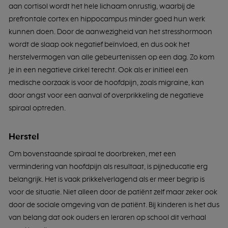
aan cortisol wordt het hele lichaam onrustig, waarbij de
prefrontale cortex en hippocampus minder goed hun werk
kunnen doen. Door de aanwezigheid van het stresshormoon
wordt de slaap ook negatief beïnvloed, en dus ook het
herstelvermogen van alle gebeurtenissen op een dag. Zo kom
je in een negatieve cirkel terecht. Ook als er initieel een
medische oorzaak is voor de hoofdpijn, zoals migraine, kan
door angst voor een aanval of overprikkeling de negatieve
spiraal optreden.
Herstel
Om bovenstaande spiraal te doorbreken, met een
vermindering van hoofdpijn als resultaat, is pijneducatie erg
belangrijk. Het is vaak prikkelverlagend als er meer begrip is
voor de situatie. Niet alleen door de patiënt zelf maar zeker ook
door de sociale omgeving van de patiënt. Bij kinderen is het dus
van belang dat ook ouders en leraren op school dit verhaal