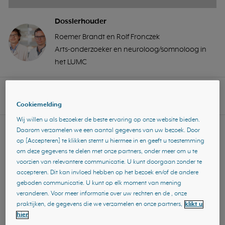
Dossierhouder
Roemer Brandt en Rolf Fronczek
Arts-onderzoeker en neuroloog/somnoloog in
het LUMC
Lees introductie
Cookiemelding
Wij willen u als bezoeker de beste ervaring op onze website bieden.
Patiëntenvoorlichting
Daarom verzamelen we een aantal gegevens van uw bezoek. Door
op [Accepteren] te klikken stemt u hiermee in en geeft u toestemming
Clusterhoofdpijn
om deze gegevens te delen met onze partners, onder meer om u te
In deze video leer je o.a. het volgende:
voorzien van relevantere communicatie. U kunt doorgaan zonder te
accepteren. Dit kan invloed hebben op het bezoek en/of de andere
- Wat zijn specifieke kenmerken van een aanval van
geboden communicatie. U kunt op elk moment van mening
clusterhoofdpijn?
veranderen. Voor meer informatie over uw rechten en de , onze
- Wanneer kunnen aanvallen ontstaan?
praktijken, de gegevens die we verzamelen en onze partners,
klikt u
- Hoe kun je clusterhoofdpijn behandelen?
hier