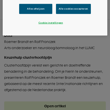
Alles afwijzen
Alle cookies accepteren
Open artikel
Cookie-instellingen
Artikel
Door
Roemer Brandt en Rolf Fronczek
Arts-onderzoeker en neuroloog/somnoloog in het LUMC
Keuzehulp clusterhoofdpijn
Clusterhoofdpijn vereist een gerichte en doeltreffende
benadering in de behandeling. Om je hierin te ondersteunen,
presenteren Rolf Fronczek en Roemer Brandt een keuzehulp,
gebaseerd op de meest recente (inter)nationale richtlijnen en
afgestemd op de Nederlandse praktijk.
Open artikel