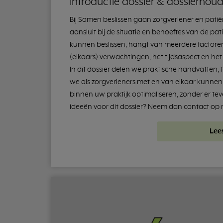
Introductie dossier & dossierhou
Bij Samen beslissen gaan zorgverlener en pati
aansluit bij de situatie en behoeftes van de pa
kunnen beslissen, hangt van meerdere factoren
(elkaars) verwachtingen, het tijdsaspect en h
In dit dossier delen we praktische handvatten,
we als zorgverleners met en van elkaar kunnen 
binnen uw praktijk optimaliseren, zonder er teveel
ideeën voor dit dossier? Neem dan contact op 
Lee