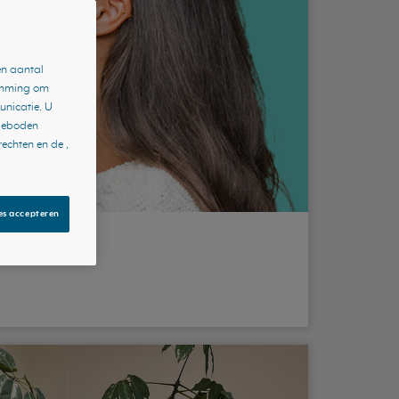
en aantal
temming om
unicatie. U
 geboden
echten en de ,
es accepteren