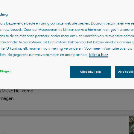
ding
u als bezoeker de beste ervaring op onze website bieden. Daarom verzamelen we e
n uw bezoek. Door op [Accepteren] te klikken stemt u hiermee in en geeft u toes
ns te delen met onze partners, onder meer om u te voorzien van relevantere comm
an zonder te accepteren. Dit kan invloed hebben op het bezoek en/of de andere
e. U kunt op elk moment van mening veranderen. Voor meer informatie over uw r
jken, de gegevens die we verzamelen en onze partners,
klikt u hier
llingen
Alles afwijzen
Alle cooki
n Mieke Heitkamp
ijmegen