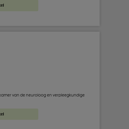
el
ekkamer van de neuroloog en verpleegkundige
el