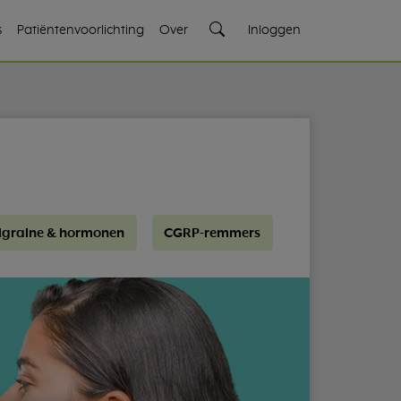
s
Patiëntenvoorlichting
Over
Inloggen
igraine & hormonen
CGRP-remmers