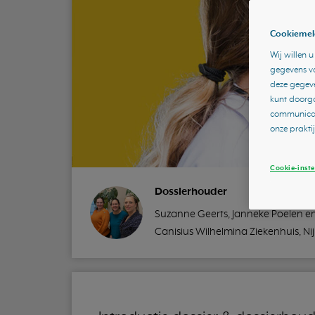
Cookiemel
Wij willen 
gegevens va
deze gegeve
kunt doorga
communicati
onze prakti
Cookie-inste
Dossierhouder
Suzanne Geerts, Janneke Poelen e
Canisius Wilhelmina Ziekenhuis, N